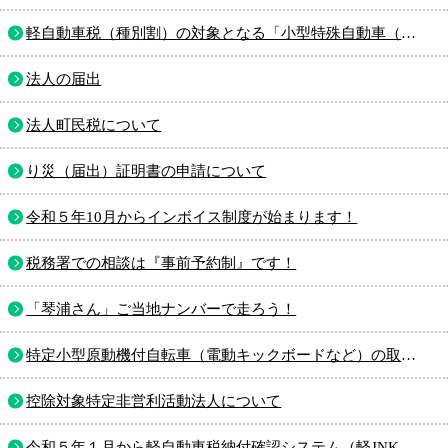
軽自動車税（種別割）の対象となる「小型特殊自動車（農作業用・その他）」
法人の届出
法人町民税について
り災（届出）証明書の申請について
令和５年10月からインボイス制度が始まります！
税務署での相談は『事前予約制』です！
「琴浦さん」ご当地ナンバーで走ろう！
特定小型原動機付自転車（電動キックボードなど）の取り扱いについて
控除対象特定非営利活動法人について
令和５年１月から軽自動車税納付確認システム（軽JNKS）が開始