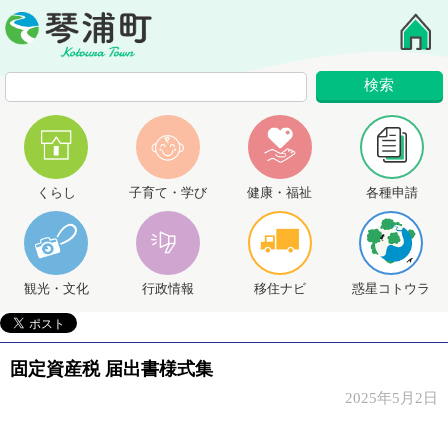
くらし
子育て・学び
健康・福祉
各種申請
観光・文化
行政情報
移住ナビ
惑星コトウラ
固定資産税 届出書様式集
2025年5月2日