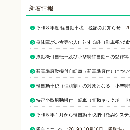
新着情報
令和８年度 軽自動車税 税額のお知らせ
（
2
身体障がい者等の人に対する軽自動車税の減
原動機付自転車及び小型特殊自動車の登録等
新基準原動機付自転車（新基準原付）につい
軽自動車税（種別割）の対象となる「小型特
特定小型原動機付自転車（電動キックボード
令和５年１月から軽自動車税納付確認システム
税金について
（
2019年10月18日
税務課
）