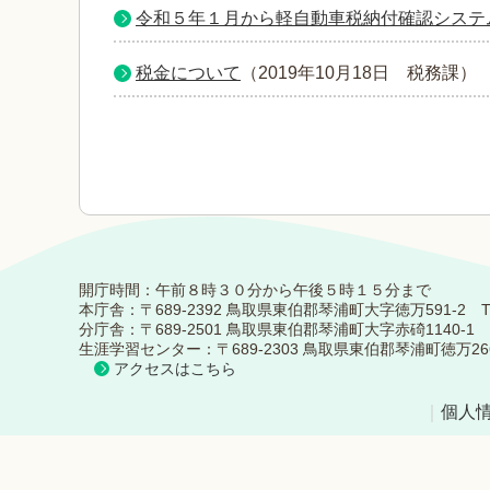
令和５年１月から軽自動車税納付確認システム
税金について
（
2019年10月18日
税務課
）
開庁時間：午前８時３０分から午後５時１５分まで
本庁舎：〒689-2392 鳥取県東伯郡琴浦町大字徳万591-2 TEL：0
分庁舎：〒689-2501 鳥取県東伯郡琴浦町大字赤碕1140-1 TEL：
生涯学習センター：〒689-2303 鳥取県東伯郡琴浦町徳万266-5 TE
アクセスはこちら
｜
個人