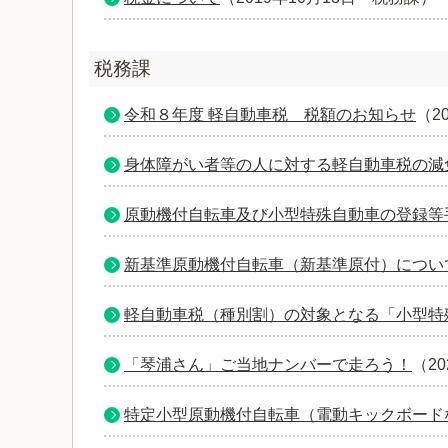
税務課
令和８年度 軽自動車税 税額のお知らせ
（
2
身体障がい者等の人に対する軽自動車税の減
原動機付自転車及び小型特殊自動車の登録等
新基準原動機付自転車（新基準原付）につい
軽自動車税（種別割）の対象となる「小型特
「琴浦さん」ご当地ナンバーで走ろう！
（
2
特定小型原動機付自転車（電動キックボード