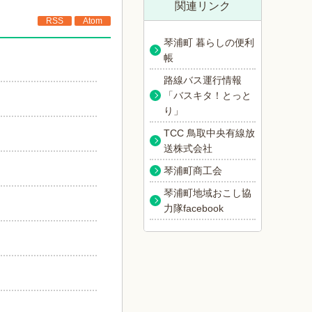
関連リンク
RSS
Atom
琴浦町 暮らしの便利
帳
路線バス運行情報
「バスキタ！とっと
り」
TCC 鳥取中央有線放
送株式会社
琴浦町商工会
琴浦町地域おこし協
）
力隊facebook