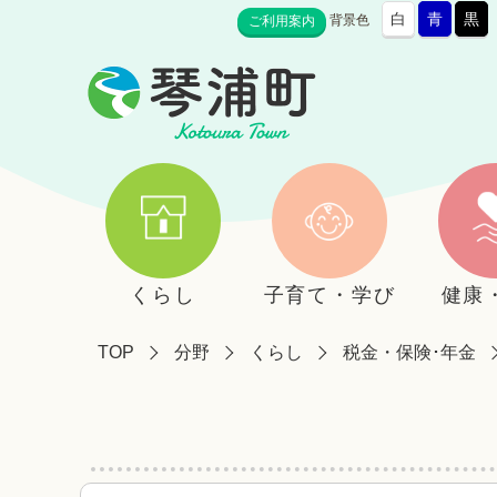
白
青
黒
背景色
ご利用案内
くらし
子育て・学び
健康
TOP
分野
くらし
税金・保険･年金