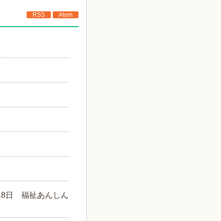
RSS
Atom
18日
福祉あんしん