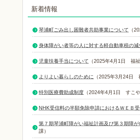
新着情報
琴浦町ごみ出し困難者共助事業について
（
2
身体障がい者等の人に対する軽自動車税の減
児童扶養手当について
（
2025年4月1日
福
よりよい暮らしのために
（
2025年3月24日
特別医療費助成制度
（
2024年4月1日
すこ
NHK受信料の半額免除申請におけるＷＥＢ
第７期琴浦町障がい福祉計画及び第３期障が
課
）