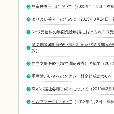
児童扶養手当について
（
2025年4月1日
福
よりよい暮らしのために
（
2025年3月24日
NHK受信料の半額免除申請におけるＷＥＢ
第７期琴浦町障がい福祉計画及び第３期障が
課
）
自立支援医療（精神通院医療）の概要
（
202
重度障がい者へのタクシー料金助成について
障がい福祉各種手続きについて
（
2019年2月
ヘルプマークについて
（
2018年2月2日
福