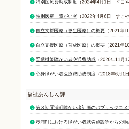
特別医療費助成制度
（
2024年4月1日
すこ
特別医療 障がい者
（
2022年4月6日
すこ
自立支援医療（更生医療）の概要
（
2021年1
自立支援医療（育成医療）の概要
（
2021年1
腎臓機能障がい者交通費助成
（
2020年11月1
心身障がい者医療費助成制度
（
2018年6月1
福祉あんしん課
第３期琴浦町障がい者計画のパブリックコメ
琴浦町における障がい者就労施設等からの物