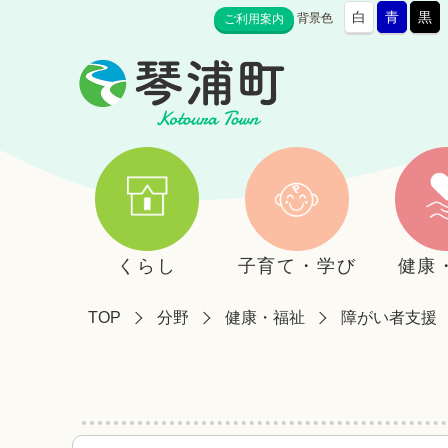
白
青
黒
背景色
ご利用案内
くらし
子育て・学び
健康
TOP
分野
健康・福祉
障がい者支援