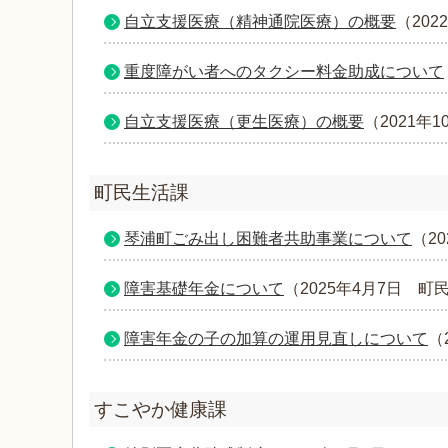
自立支援医療（精神通院医療）の概要
（
202
重度障がい者へのタクシー料金助成について
自立支援医療（更生医療）の概要
（
2021年1
町民生活課
琴浦町ごみ出し困難者共助事業について
（
2
障害基礎年金について
（
2025年4月7日
町
障害年金の子の加算の運用見直しについて
（
すこやか健康課