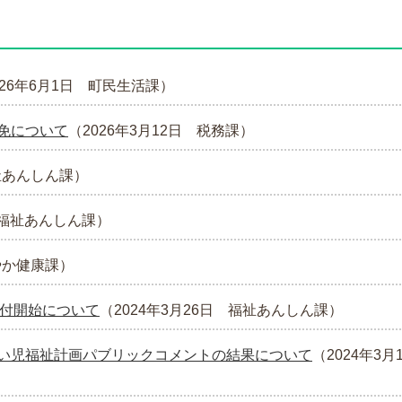
026年6月1日
町民生活課
）
免について
（
2026年3月12日
税務課
）
祉あんしん課
）
福祉あんしん課
）
やか健康課
）
受付開始について
（
2024年3月26日
福祉あんしん課
）
い児福祉計画パブリックコメントの結果について
（
2024年3月