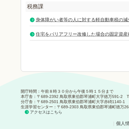
税務課
身体障がい者等の人に対する軽自動車税の減
住宅をバリアフリー改修した場合の固定資産
開庁時間：午前８時３０分から午後５時１５分まで
本庁舎：〒689-2392 鳥取県東伯郡琴浦町大字徳万591-2 TEL：0
分庁舎：〒689-2501 鳥取県東伯郡琴浦町大字赤碕1140-1 TEL：
生涯学習センター：〒689-2303 鳥取県東伯郡琴浦町徳万266-5 TE
アクセスはこちら
｜
個人