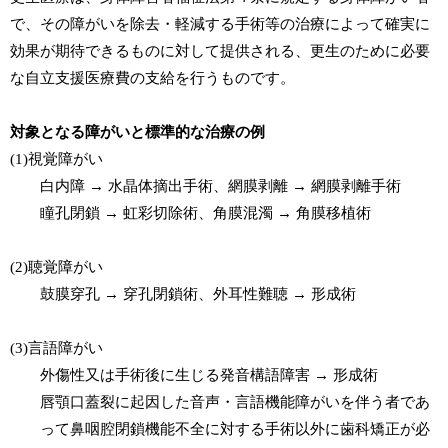
で、その障がいを除去・軽減する手術等の治療によって確実に
効果が期待できるものに対して提供される、更生のために必要
な自立支援医療費の支給を行うものです。
対象となる障がいと標準的な治療の例
(1)視覚障がい
白内障 → 水晶体摘出手術、網膜剥離 → 網膜剥離手術
瞳孔閉鎖 → 虹彩切除術、角膜混濁 → 角膜移植術
(2)聴覚障がい
鼓膜穿孔 → 穿孔閉鎖術、外耳性難聴 → 形成術
(3)言語障がい
外傷性又は手術後に生じる発音構語障害 → 形成術
唇顎口蓋裂に起因した音声・言語機能障がいを伴う者であ
って鼻咽腔閉鎖機能不全に対する手術以外に歯科矯正が必