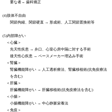
要な者→ 歯科矯正
(4)肢体不自由
関節拘縮、関節硬直 → 形成術、人工関節置換術等
(5)内部障がい
＜心臓＞
先天性疾患 → 弁口、心室心房中隔に対する手術
後天性心疾患 → ペースメーカー埋込み手術
＜腎臓＞
腎臓機能障がい → 人工透析療法、腎臓移植術(抗免疫療法
を含む)
＜肝臓＞
肝臓機能障がい → 肝臓移植術(抗免疫療法を含む)
＜小腸＞
小腸機能障がい → 中心静脈栄養法
＜免疫＞