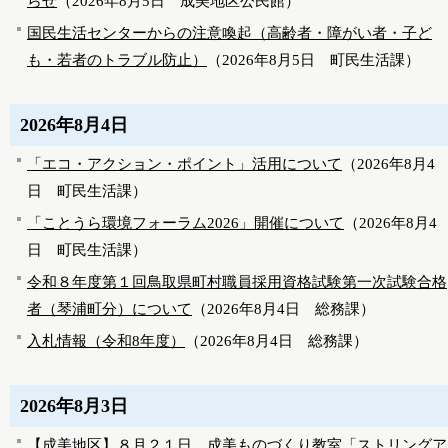
らせ
（
2026年8月5日
成美地区公民館
）
国民生活センターからの注意喚起（高齢者・障がい者・子ど
も・若者のトラブル防止）
（
2026年8月5日
町民生活課
）
2026年8月4日
「エコ・アクション・ポイント」活用について
（
2026年8月4
日
町民生活課
）
「ことうら環境フォーラム2026」開催について
（
2026年8月4
日
町民生活課
）
令和８年度第１回鳥取県町村職員採用資格試験第一次試験合格
者（琴浦町分）について
（
2026年8月4日
総務課
）
入札情報（令和8年度）
（
2026年8月4日
総務課
）
2026年8月3日
【成美地区】８月２１日 成美ものづくり教室「ストリングア