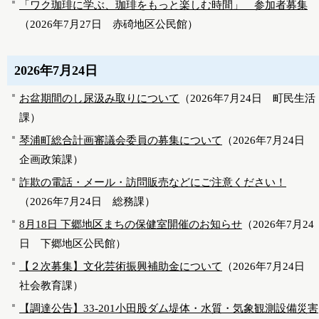
「ワク珈琲に学ぶ、珈琲をもっと楽しむ時間」 参加者募集
（
2026年7月27日
赤碕地区公民館
）
2026年7月24日
お盆期間のし尿汲み取りについて
（
2026年7月24日
町民生活
課
）
琴浦町総合計画審議会委員の募集について
（
2026年7月24日
企画政策課
）
詐欺の電話・メール・訪問販売などにご注意ください！
（
2026年7月24日
総務課
）
8月18日 下郷地区まちの保健室開催のお知らせ
（
2026年7月24
日
下郷地区公民館
）
【２次募集】文化芸術振興補助金について
（
2026年7月24日
社会教育課
）
【調達公告】33-201小田股ダム堤体・水質・気象観測設備災害