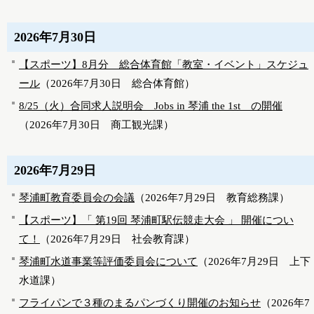
2026年7月30日
【スポーツ】8月分 総合体育館「教室・イベント」スケジュ
ール
（
2026年7月30日
総合体育館
）
8/25（火）合同求人説明会 Jobs in 琴浦 the 1st の開催
（
2026年7月30日
商工観光課
）
2026年7月29日
琴浦町教育委員会の会議
（
2026年7月29日
教育総務課
）
【スポーツ】「 第19回 琴浦町駅伝競走大会 」 開催につい
て！
（
2026年7月29日
社会教育課
）
琴浦町水道事業等評価委員会について
（
2026年7月29日
上下
水道課
）
フライパンで３種のまるパンづくり開催のお知らせ
（
2026年7