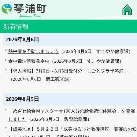
新着情報
2026年8月6日
熱中症を予防しましょう
（
2026年8月6日
すこやか健康課
）
食中毒注意報発令中
（
2026年8月6日
すこやか健康課
）
【求人情報】7月6日～8月5日受付分「しごとプラザ琴浦」
（
2026年8月6日
商工観光課
）
2026年8月5日
「めざせ給食Ｍｙスター☆100人分の給食調理体験会」を開催
しました
（
2026年8月5日
教育総務課
）
【成美地区】８月２２日「成美ゆるっと教養講座」開催のお知