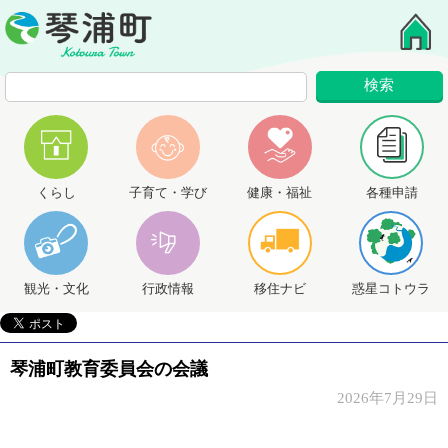
くらし
子育て・学び
健康・福祉
各種申請
観光・文化
行政情報
移住ナビ
惑星コトウラ
琴浦町教育委員会の会議
2026年7月29日