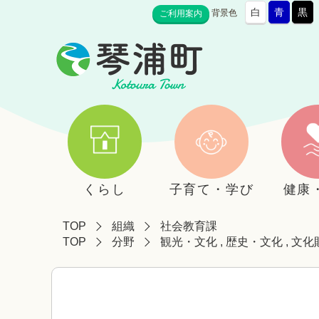
白
青
黒
背景色
ご利用案内
くらし
子育て・学び
健康
TOP
組織
社会教育課
TOP
分野
観光・文化
,
歴史・文化
,
文化