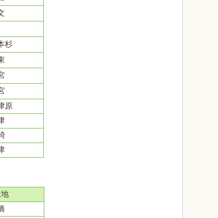
文
本杉
束
宮
宮
津原
津
碕
津
在地
橋