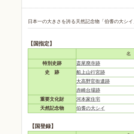
日本一の大きさを誇る天然記念物「伯耆の大シイ
【国指定】
名
特別史跡
斎尾廃寺跡
史 跡
船上山行宮跡
大高野官衙遺跡
赤崎台場跡
重要文化財
河本家住宅
天然記念物
伯耆の大シイ
【国登録】