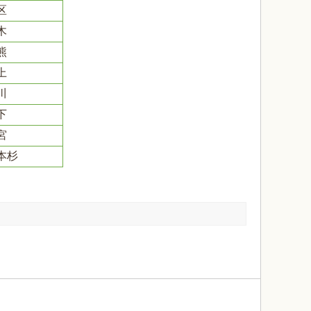
区
木
熊
上
川
下
宮
本杉