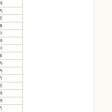
碕
内
宮
橋
川
碕
川
坂
内
内
万
宮
碕
碕
万