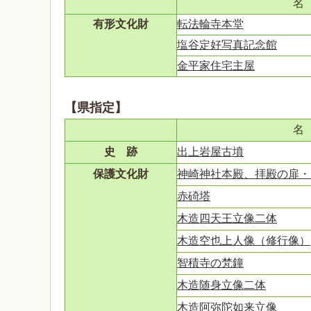
名
有形文化財
転法輪寺本堂
塩谷定好写真記念館
金平家住宅主屋
【県指定】
名
史 跡
出上岩屋古墳
保護文化財
神崎神社本殿、拝殿の扉・
赤碕塔
木造四天王立像二体
木造空也上人像（修行像）
智積寺の梵鐘
木造随身立像二体
木造阿弥陀如来立像