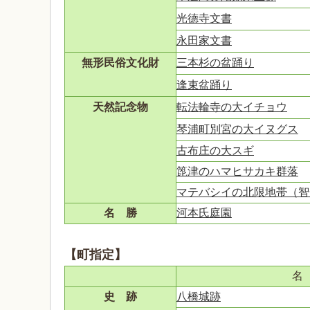
光德寺文書
永田家文書
無形民俗文化財
三本杉の盆踊り
逢束盆踊り
天然記念物
転法輪寺の大イチョウ
琴浦町別宮の大イヌグス
古布庄の大スギ
箆津のハマヒサカキ群落
マテバシイの北限地帯（智
名 勝
河本氏庭園
【町指定】
名
史 跡
八橋城跡