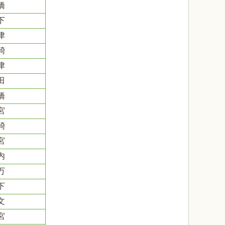
橋
下
津
碕
津
田
橋
宮
碕
宮
内
万
下
文
宮