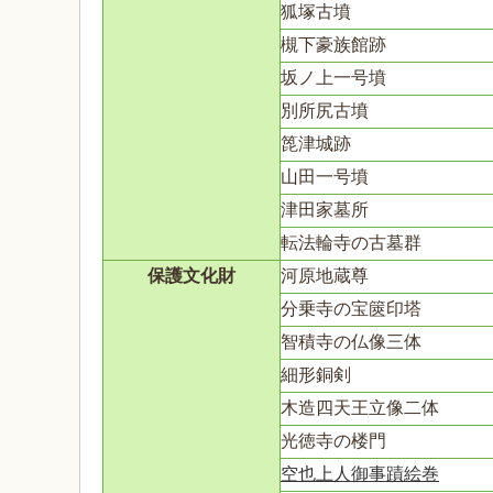
狐塚古墳
槻下豪族館跡
坂ノ上一号墳
別所尻古墳
箆津城跡
山田一号墳
津田家墓所
転法輪寺の古墓群
保護文化財
河原地蔵尊
分乗寺の宝篋印塔
智積寺の仏像三体
細形銅剣
木造四天王立像二体
光徳寺の楼門
空也上人御事蹟絵巻