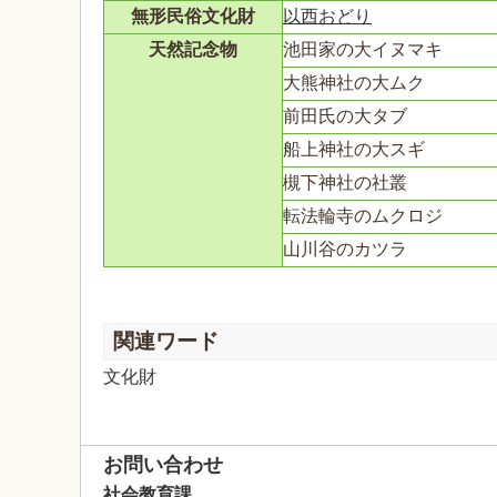
無形民俗文化財
以西おどり
天然記念物
池田家の大イヌマキ
大熊神社の大ムク
前田氏の大タブ
船上神社の大スギ
槻下神社の社叢
転法輪寺のムクロジ
山川谷のカツラ
関連ワード
文化財
お問い合わせ
社会教育課