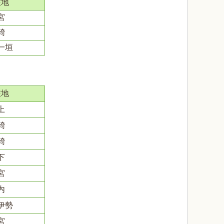
在地
宮
碕
一垣
在地
上
碕
碕
下
宮
内
伊勢
宮