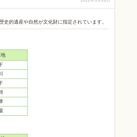
2022年9月16日
歴史的遺産や自然が文化財に指定されています。
在地
下
川
下
碕
津
場