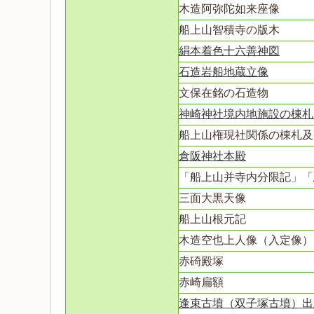
木造阿弥陀如来座像
船上山智積寺の版木
絹本着色十六善神図
石造岩船地蔵立像
文保在銘の石造物
神崎神社境内地施設の棟札
船上山権現社関係の棟札及
倉阪神社本殿
「船上山并寺内分限記」「
三面大黒天像
船上山根元記
木造空也上人像（入定像）
赤碕殿塚
赤崎扁額
逢束古墳（双子塚古墳）出