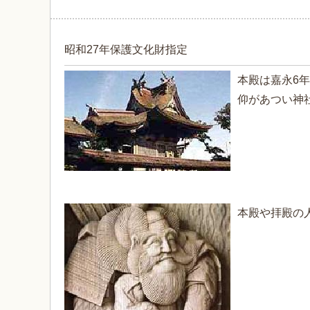
昭和27年保護文化財指定
本殿は嘉永6年
仰があつい神
本殿や拝殿の