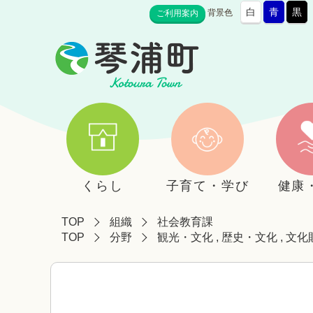
白
青
黒
背景色
ご利用案内
くらし
子育て・学び
健康
TOP
組織
社会教育課
TOP
分野
観光・文化
,
歴史・文化
,
文化