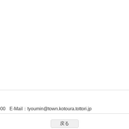
000
E-Mail
：
tyoumin@town.kotoura.tottori.jp
戻る