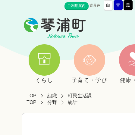
白
青
黒
背景色
ご利用案内
くらし
子育て・学び
健康
TOP
組織
町民生活課
TOP
分野
統計