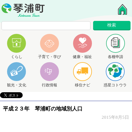
くらし
子育て・学び
健康・福祉
各種申請
観光・文化
行政情報
移住ナビ
惑星コトウラ
平成２３年 琴浦町の地域別人口
2015年8月5日