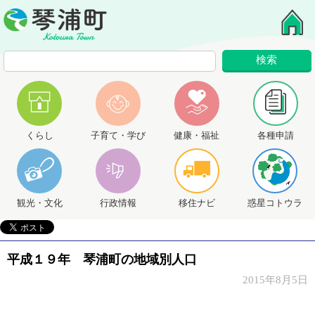
くらし
子育て・学び
健康・福祉
各種申請
観光・文化
行政情報
移住ナビ
惑星コトウラ
平成１９年 琴浦町の地域別人口
2015年8月5日