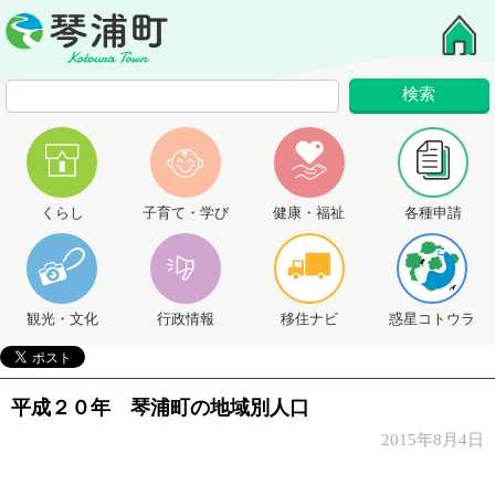
くらし
子育て・学び
健康・福祉
各種申請
観光・文化
行政情報
移住ナビ
惑星コトウラ
平成２０年 琴浦町の地域別人口
2015年8月4日