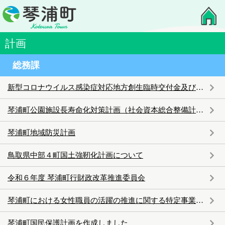
計画
総務課
新型コロナウイルス感染症対応地方創生臨時交付金及び物価高騰対応重点支援地方臨時交付金の実施状況
琴浦町公園施設長寿命化対策計画（社会資本総合整備計画）
琴浦町地域防災計画
鳥取県中部４町国土強靭化計画について
令和６年度 琴浦町行財政改革推進委員会
琴浦町における女性職員の活躍の推進に関する特定事業主行動計画
琴浦町国民保護計画を作成しました