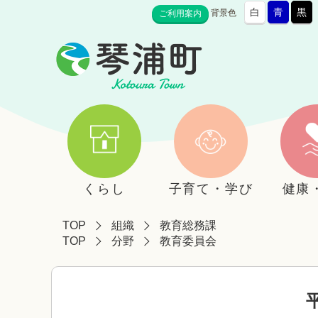
白
青
黒
背景色
ご利用案内
くらし
子育て・学び
健康
TOP
組織
教育総務課
TOP
分野
教育委員会