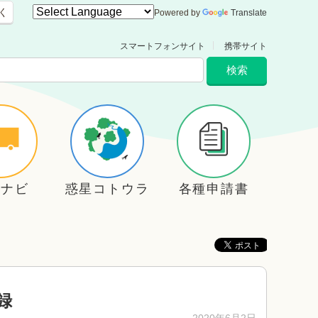
く
Powered by
Translate
スマートフォンサイト
携帯サイト
住ナビ
惑星コトウラ
各種申請書
録