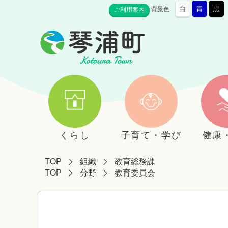
白
青
黒
背景色
ご利用案内
くらし
子育て・学び
健康
TOP
組織
教育総務課
TOP
分野
教育委員会