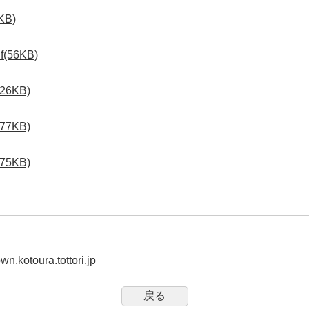
B)
56KB)
6KB)
7KB)
5KB)
.kotoura.tottori.jp
戻る