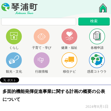
くらし
子育て・学び
健康・福祉
各種申請
観光・文化
行政情報
移住ナビ
惑星コトウラ
多面的機能発揮促進事業に関する計画の概要の公表
について
2024年8月1日