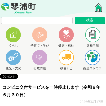
くらし
子育て・学び
健康・福祉
各種申請
観光・文化
行政情報
移住ナビ
惑星コトウラ
コンビニ交付サービスを一時停止します（令和８年
６月３０日）
2026年6月17日