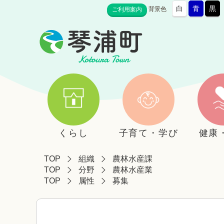
白
青
黒
背景色
ご利用案内
くらし
子育て・学び
健康
TOP
組織
農林水産課
TOP
分野
農林水産業
TOP
属性
募集