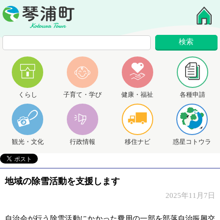
くらし
子育て・学び
健康・福祉
各種申請
観光・文化
行政情報
移住ナビ
惑星コトウラ
地域の除雪活動を支援します
2025年11月7日
自治会が行う除雪活動にかかった費用の一部を部落自治振興交