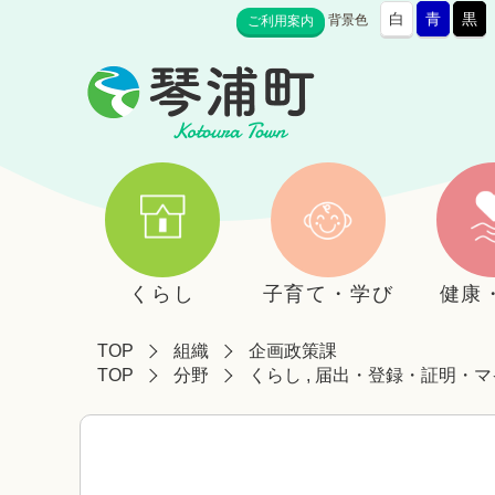
白
青
黒
背景色
ご利用案内
くらし
子育て・学び
健康
TOP
組織
企画政策課
TOP
分野
くらし
,
届出・登録・証明・マ