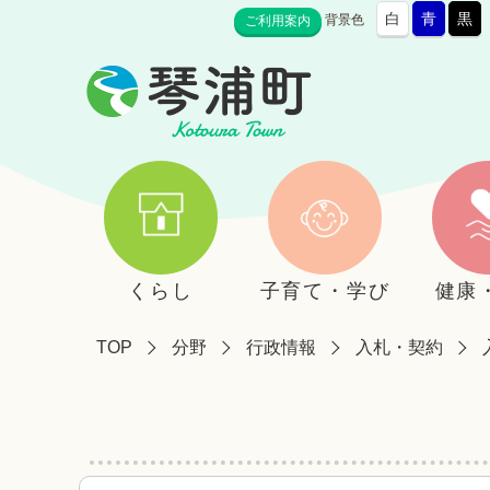
白
青
黒
背景色
ご利用案内
くらし
子育て・学び
健康
TOP
分野
行政情報
入札・契約