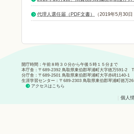
代理人選任届（PDF文書）
（
2019年5月30日
開庁時間：午前８時３０分から午後５時１５分まで
本庁舎：〒689-2392 鳥取県東伯郡琴浦町大字徳万591-2 TEL：0
分庁舎：〒689-2501 鳥取県東伯郡琴浦町大字赤碕1140-1 TEL：
生涯学習センター：〒689-2303 鳥取県東伯郡琴浦町徳万266-5 TE
アクセスはこちら
｜
個人