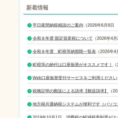
新着情報
平日夜間納税相談のご案内
（
2026年6月8日
令和８年度 固定資産税について
（
2026年4月
令和８年度 町税等納期限一覧表
（
2026年4
町税等の納付は口座振替がオススメです！
（
Web口座振替受付サービスをご利用ください
税務証明の郵送による請求【郵送請求】
（
2
地方税共通納税システムが便利です（パソコ
2019年10月1日、消費税の軽減税率制度が