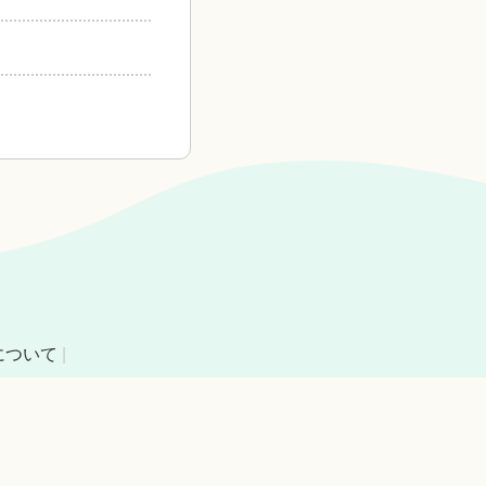
について
|