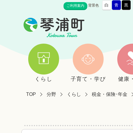
白
青
黒
背景色
ご利用案内
くらし
子育て・学び
健康
TOP
分野
くらし
税金・保険･年金