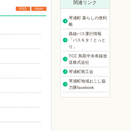
関連リンク
RSS
Atom
琴浦町 暮らしの便利
帳
路線バス運行情報
「バスキタ！とっと
り」
TCC 鳥取中央有線放
送株式会社
琴浦町商工会
琴浦町地域おこし協
力隊facebook