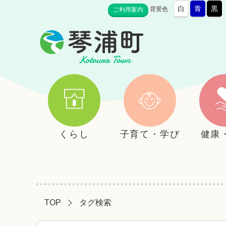
白
青
黒
背景色
ご利用案内
くらし
子育て・学び
健康
TOP
タグ検索