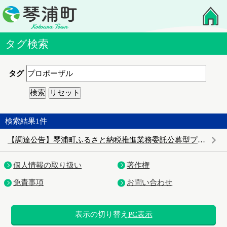
タグ検索
タグ
検索結果
1
件
【調達公告】琴浦町ふるさと納税推進業務委託公募型プロポーザル
個人情報の取り扱い
著作権
免責事項
お問い合わせ
表示の切り替え
PC表示