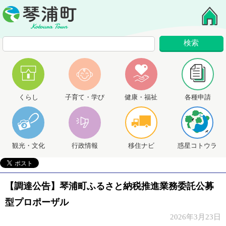
くらし
子育て・学び
健康・福祉
各種申請
観光・文化
行政情報
移住ナビ
惑星コトウラ
【調達公告】琴浦町ふるさと納税推進業務委託公募
型プロポーザル
2026年3月23日