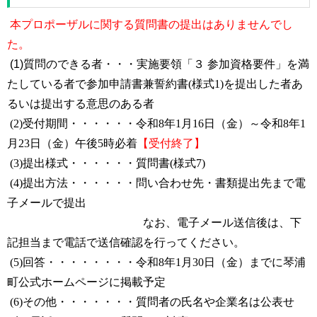
本プロポーザルに関する質問書の提出はありませんでし
た。
(1)質問のできる者・・・
実施要領「３ 参加資格要件」を満
たしている者で参加申請書兼誓約書(様式1)を提出した者あ
るいは提出する意思のある者
(2)
受付期間・・・・・・
令和8年1月16日（金）～令和8年1
月23日（金）午後5時必着
【受付終了】
(3)提出様式・・・・・・
質問書(様式7)
(4)提出方法・・・・・・問い合わせ先・書類提出先まで
電
子メールで提出
なお、電子メール送信後は、下
記担当
まで電話で送信確認を行ってください。
(5)回答・・・・・・・・
令和8年1月30日（金）までに琴浦
町公式ホームページに掲載予定
(6)その他・・・・・・・
質問者の氏名や企業名は公表せ