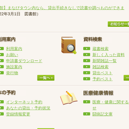
館】まなびタウン内なら、貸出手続きなしで読書や調べものができま
022年3月1日
図書館
）
利用案内
蔵書検索
お願い
新しく入った資料
申請書ダウンロード
新聞雑誌一覧
施設案内
雑誌検索
発行物
貸出ベスト
予約ベスト
インターネット予約
医療・健康に関する
あなたの貸出・予約状況
せ
登録情報変更
闘病記文庫