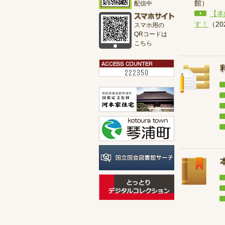
館
）
配信中
【本
す！
（
2
スマホ用の
QRコードは
こちら