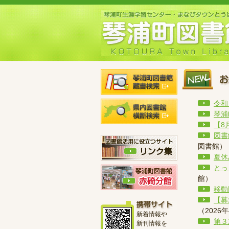
令和
琴浦
【8
図書
図書館
）
夏休
とっ
館
）
移動
【募
（
2026
新着情報や
第３
新刊情報を