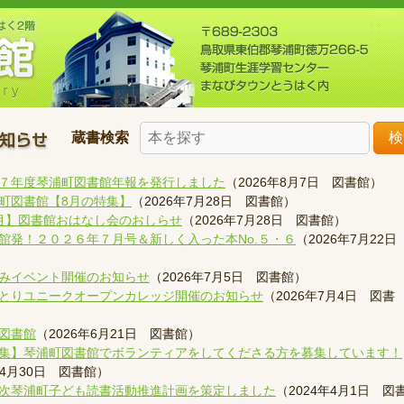
蔵書検索
検
７年度琴浦町図書館年報を発行しました
（
2026年8月7日
図書館
）
町図書館【8月の特集】
（
2026年7月28日
図書館
）
月】図書館おはなし会のおしらせ
（
2026年7月28日
図書館
）
館発！２０２６年７月号＆新しく入った本No.５・６
（
2026年7月22日
みイベント開催のお知らせ
（
2026年7月5日
図書館
）
とりユニークオープンカレッジ開催のお知らせ
（
2026年7月4日
図書
図書館
（
2026年6月21日
図書館
）
集】琴浦町図書館でボランティアをしてくださる方を募集しています！
年4月30日
図書館
）
次琴浦町子ども読書活動推進計画を策定しました
（
2024年4月1日
図