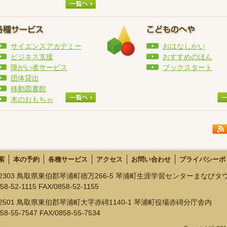
サイエンスアカデミー
おはなしかい
ビジネス支援
おすすめのほん
障がい者サービス
ブックスタート
団体貸出
移動図書館
木のおもちゃ
索
本の予約
各種サービス
アクセス
お問い合わせ
プライバシーポ
9-2303 鳥取県東伯郡琴浦町徳万266-5 琴浦町生涯学習センターまなび
58-52-1115 FAX/0858-52-1155
-2501 鳥取県東伯郡琴浦町大字赤碕1140-1 琴浦町役場赤碕分庁舎内
58-55-7547 FAX/0858-55-7534