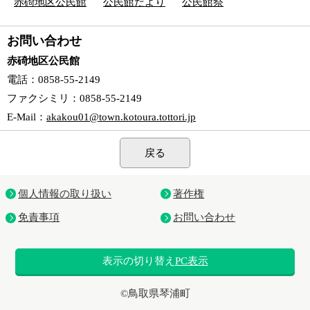
赤碕地区公民館
公民館だより
公民館祭
お問い合わせ
赤碕地区公民館
電話
：0858-55-2149
ファクシミリ
：0858-55-2149
E-Mail
：
akakou01@town.kotoura.tottori.jp
戻る
個人情報の取り扱い
著作権
免責事項
お問い合わせ
表示の切り替え
PC表示
©鳥取県琴浦町