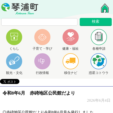
くらし
子育て・学び
健康・福祉
各種申請
観光・文化
行政情報
移住ナビ
惑星コトウラ
令和8年6月 赤碕地区公民館だより
2026年6月4日
◎赤碕地区公民館だより令和8年6月号を発行しました。