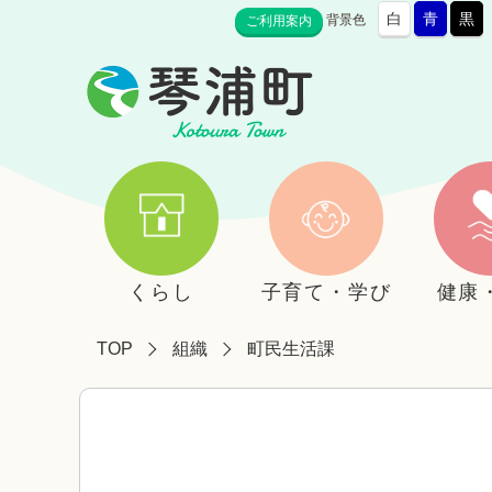
白
青
黒
背景色
ご利用案内
くらし
子育て・学び
健康
TOP
組織
町民生活課