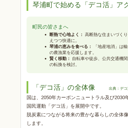
琴浦町で始める「デコ活」ア
町民の皆さまへ
断熱で心地よく：
高断熱な住まいづくり
えつつ快適に。
琴浦の恵みを食べる：
「地産地消」は輸
の農漁業を応援します。
賢く移動：
自転車や徒歩、公共交通機関
の転換を検討。
「デコ活」の全体像
出典：デコ
国は、2050年カーボンニュートラル及び20
国民運動「デコ活」を展開中です。
脱炭素につながる将来の豊かな暮らしの全体
します。