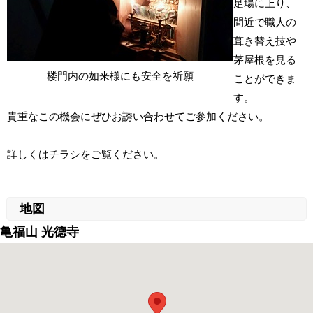
足場に上り、
間近で職人の
葺き替え技や
茅屋根を見る
楼門内の如来様にも安全を祈願
ことができま
す。
貴重なこの機会にぜひお誘い合わせてご参加ください。
詳しくは
チラシ
をご覧ください。
地図
亀福山 光德寺