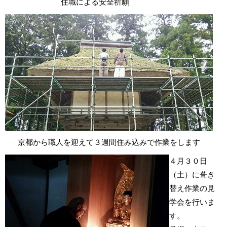
住職による安全祈願
京都から職人を迎えて３週間住み込みで作業をします
４月３０日
（土）に葺き
替え作業の見
学会を行いま
す。