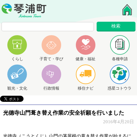
くらし
子育て・学び
健康・福祉
各種申請
観光・文化
行政情報
移住ナビ
惑星コトウラ
光德寺山門葺き替え作業の安全祈願を行いました
2016年4月20日
光德寺（こうとくじ）山門の茅屋根の葺き替え作業が始まるに