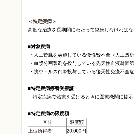
＜特定疾病＞
高度な治療を長期間にわたって継続しなければな
■対象疾病
・人工腎臓を実施している慢性腎不全（人工透
・血漿分画製剤を投与している先天性血液凝固第V
・抗ウィルス剤を投与している後天性免疫不全症
■特定疾病療養受療証
特定疾病で治療を受けるときに医療機関に提示
■特定疾病の限度額
区分
限度額
上位所得者
20,000円