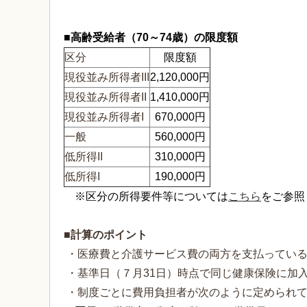
■高齢受給者（70～74歳）の限度額
区分
限度額
現役並み所得者III
2,120,000円
現役並み所得者II
1,410,000円
現役並み所得者I
670,000円
一般
560,000円
低所得II
310,000円
低所得I
190,000円
※区分の所得要件等については
こちら
をご参照
■計算のポイント
・医療費と介護サービス費の両方を支払っている
・基準日（７月31日）時点で同じ健康保険に加
・制度ごとに費用負担者が次のように定められ