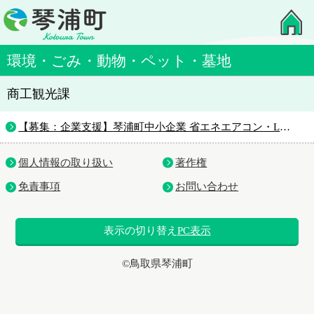
環境・ごみ・動物・ペット・墓地
商工観光課
【募集：企業支援】琴浦町中小企業 省エネエアコン・LED照明導入緊急支援事業補助金のご案内
個人情報の取り扱い
著作権
免責事項
お問い合わせ
表示の切り替え
PC表示
©鳥取県琴浦町