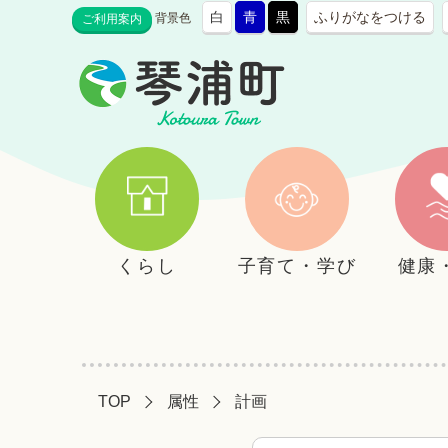
白
青
黒
ふりがなをつける
背景色
ご利用案内
くらし
子育て・学び
健康
TOP
属性
計画