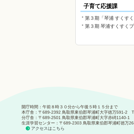
子育て応援課
第３期「琴浦 すくす
第３期 琴浦すくすく
開庁時間：午前８時３０分から午後５時１５分まで
本庁舎：〒689-2392 鳥取県東伯郡琴浦町大字徳万591-2 TEL：0
分庁舎：〒689-2501 鳥取県東伯郡琴浦町大字赤碕1140-1 TEL：
生涯学習センター：〒689-2303 鳥取県東伯郡琴浦町徳万266-5 TE
アクセスはこちら