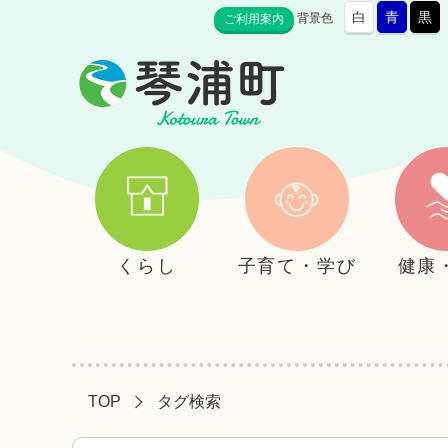
白
青
黒
背景色
ご利用案内
くらし
子育て・学び
健康
TOP
タグ検索