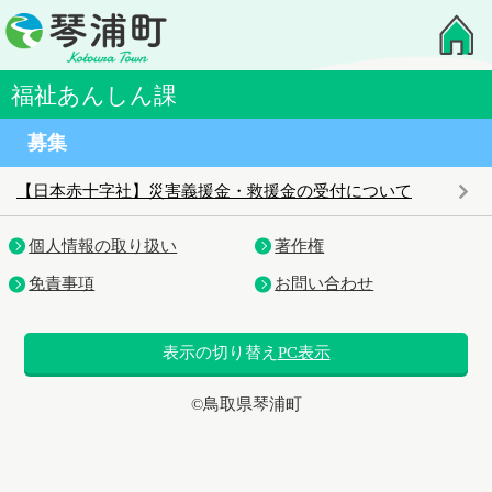
福祉あんしん課
募集
【日本赤十字社】災害義援金・救援金の受付について
個人情報の取り扱い
著作権
免責事項
お問い合わせ
表示の切り替え
PC表示
©鳥取県琴浦町