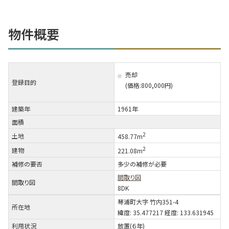
物件概要
売却
登録目的
(価格:800,000円)
建築年
1961年
面積
2
土地
458.77m
2
建物
221.08m
補修の要否
多少の補修が必要
間取り図
間取り図
8DK
琴浦町大字 竹内351-4
所在地
緯度: 35.477217 経度: 133.631945
利用状況
放置(６年)