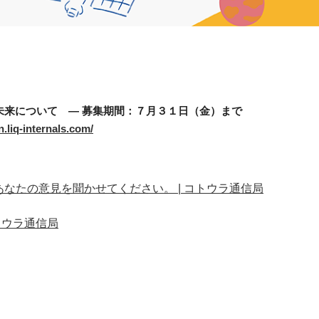
来について ― 募集期間：７月３１日（金）まで
n.liq-internals.com/
なたの意見を聞かせてください。 | コトウラ通信局
トウラ通信局