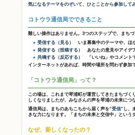
気になるテーマをのぞいて、ひとことから参加して
コトウラ通信局でできること
難しい操作はありません。3つのステップで、まち
●
受信する（見る）
いま募集中のテーマや、ほか
●
発信する（投稿する）
あなたの意見やアイデア
●
共鳴する（反応する）
「いいね」やコメントで
インターネットがあれば、時間や場所を問わず参加
「コトウラ通信局」って？
この場は、これまで琴浦町が運営してきたまちづく
しくなりましたが、みなさんの声を琴浦の未来につ
通信局は、まちのあちこちから届く声を
“受信”
し、
きな力になります。「まちの未来と交信中」という
なぜ、新しくなったの？