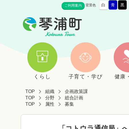
白
青
黒
背景色
ご利用案内
くらし
子育て・学び
健康
TOP
組織
企画政策課
TOP
分野
総合計画
TOP
属性
募集
「コトウラ通信局」