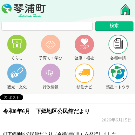
くらし
子育て・学び
健康・福祉
各種申請
観光・文化
行政情報
移住ナビ
惑星コトウラ
令和8年6月 下郷地区公民館だより
2026年6月15日
◎下郷地区公民館だより（令和8年6月）を発行しました。