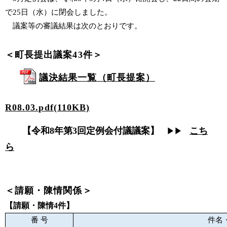
で25日（水
）に閉会しました。
議案等の審議結果は次のとおりです。
＜町長提出議案43件＞
議決結果一覧（町長提案）
R08.03.pdf(110KB)
【
令和8
年第3回定例会付議議案
】
こち
▶▶
ら
＜請願・陳情関係＞
【請願・陳情4
件】
番 号
件名