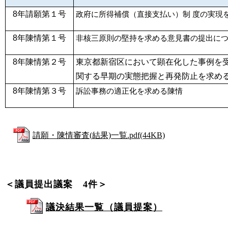
8年請願第１号
政府に所得補償（直接支払い）制 度の実現
8年陳情第１号
非核三原則の堅持を求める意見書の提出につい
8年陳情第２号
東京都新宿区において顕在化した事例を
関する早期の実態把握と再発防止を求め
8年陳情第３号
訴訟事務の適正化を求める陳情
請願・陳情審査(結果)一覧.pdf(44KB)
＜議員提出議案 4
件＞
議決結果一覧（議員提案）