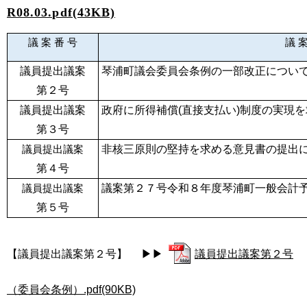
R08.03.pdf(43KB)
議 案 番 号
議 案
議員提出議案
琴浦町議会委員会条例の一部改正につい
第２号
議員提出議案
政府に所得補償(直接支払い)制度の実現
第３号
非核三原則の堅持を求める意見書の提出
議員提出議案
第４号
議案第２７号令和８年度琴浦町一般会計
議員提出議案
第５号
【議員提出議案第２号】 ▶▶
議員提出議案第２号
（委員会条例）.pdf(90KB)