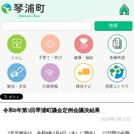
くらし
子育て・学び
健康・福祉
各種申請
観光・文化
行政情報
移住ナビ
惑星コトウラ
令和8年第3回琴浦町議会定例会議決結果
2026年3月25日
3月定例会は、令和8
年3月4日（水）に開会し、22日間の会期