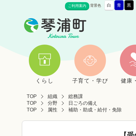
白
青
黒
背景色
ご利用案内
くらし
子育て・学び
健康
TOP
組織
総務課
TOP
分野
日ごろの備え
TOP
属性
補助・助成・給付・免除
【受