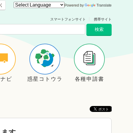
く
Powered by
Translate
スマートフォンサイト
携帯サイト
住ナビ
惑星コトウラ
各種申請書
します