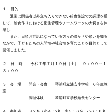
１ 目的
通常は関係者以外立ち入りできない給食施設での調理を通
して、給食作りにおける衛生管理やチームワークの大切さを体
感し、
また、日頃お世話になっている方々の温かさや願いを知る
なかで、子どもたちの人間性や社会性を育むことを目的として
開催しました。
２ 日 時 令和７年７月１９日（土） ９：００～１
３：００
３ 会 場 開会・会食 琴浦町立浦安小学校 ６年生教
室
調理体験 琴浦町立学校給食センター
４ 参加者 ３２名（小４：5名、小５：６名、小６：６名、