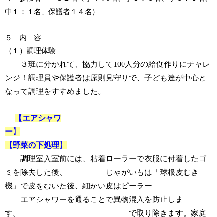
中１：１名、保護者１４名）
５ 内 容
（１）調理体験
３班に分かれて、協力して
100
人分の給食作りにチャレ
ンジ！調理員や保護者は原則見守りで、子ども達が中心と
なって調理をすすめました。
【エアシャワ
ー】
【野菜の下処理】
調理室入室前には、粘着ローラーで衣服に付着したゴ
ミを除去した後、
じゃがいもは「球根皮むき
機」で皮をむいた後、細かい皮はピーラー
エアシャワーを通ることで異物混入を防止しま
す。
で取
り除きます。家庭