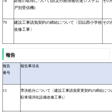
78
財産の取得について(防災行政情報伝達システム
その
戸別受信機)
79
建設工事請負契約の締結について〔旧以西小学校
その
改修工事〕
報告
報告
報告事項名
番号
15
専決処分について〔建設工事請負変更契約の締結につ
駐車場消化設備改修工事)〕