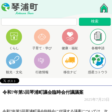
くらし
子育て・学び
健康・福祉
各種申請
観光・文化
行政情報
移住ナビ
惑星コトウラ
令和7年第5回琴浦町議会臨時会付議議案
2025年7月23日
令和7年第5回琴浦町議会臨時会に付議する議案については、次