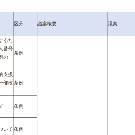
区分
議案概要
議案
するた
人番号
条例
例の一
的支援
一部改
条例
て
条例
ついて
条例