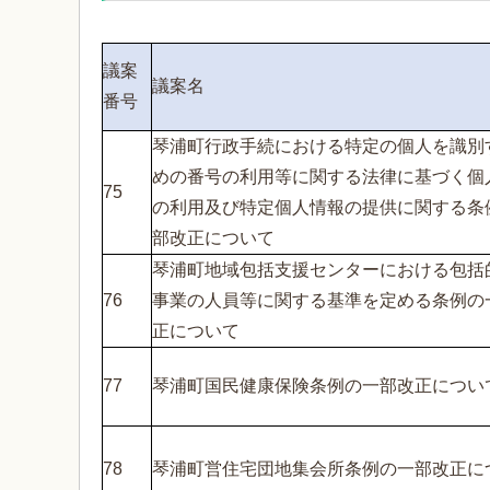
議案
議案名
番号
琴浦町行政手続における特定の個人を識別
めの番号の利用等に関する法律に基づく個
75
の利用及び特定個人情報の提供に関する条
部改正について
琴浦町地域包括支援センターにおける包括
76
事業の人員等に関する基準を定める条例の
正について
77
琴浦町国民健康保険条例の一部改正につい
78
琴浦町営住宅団地集会所条例の一部改正に