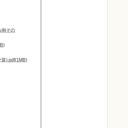
条例その
B)
).pdf(1MB)