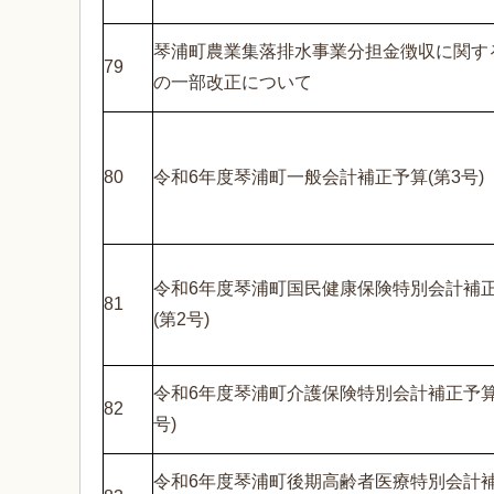
琴浦町農業集落排水事業分担金徴収に関す
79
の一部改正について
80
令和6年度琴浦町一般会計補正予算(第3号)
令和6年度琴浦町国民健康保険特別会計補
81
(第2号)
令和6年度琴浦町介護保険特別会計補正予算
82
号)
令和6年度琴浦町後期高齢者医療特別会計