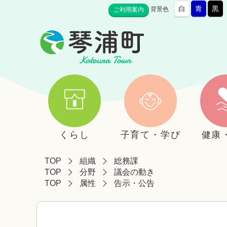
白
青
黒
背景色
ご利用案内
くらし
子育て・学び
健康
TOP
組織
総務課
TOP
分野
議会の動き
TOP
属性
告示・公告