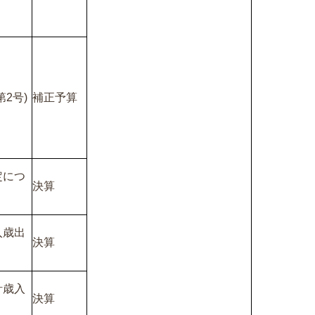
2号)
補正予算
定につ
決算
入歳出
決算
計歳入
決算