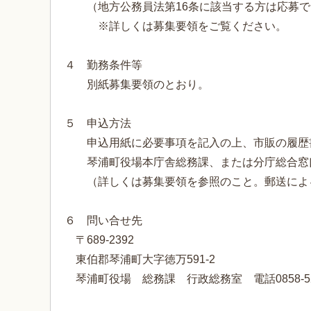
（地方公務員法第16条に該当する方は応募で
※詳しくは募集要領をご覧ください。
４ 勤務条件等
別紙募集要領のとおり。
５ 申込方法
申込用紙に必要事項を記入の上、市販の履歴
琴浦町役場本庁舎総務課、または分庁総合窓
（詳しくは募集要領を参照のこと。郵送によ
６ 問い合せ先
〒689-2392
東伯郡琴浦町大字徳万591-2
琴浦町役場 総務課 行政総務室 電話0858-52-