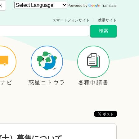
く
Powered by
Translate
スマートフォンサイト
携帯サイト
住ナビ
惑星コトウラ
各種申請書
育士）募集について