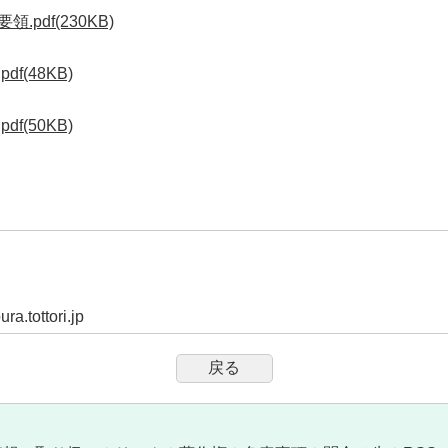
pdf(230KB)
(48KB)
(50KB)
a.tottori.jp
戻る