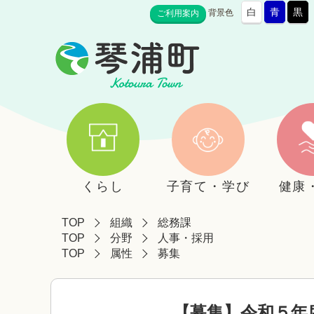
白
青
黒
背景色
ご利用案内
くらし
子育て・学び
健康
TOP
組織
総務課
TOP
分野
人事・採用
TOP
属性
募集
【募集】令和５年