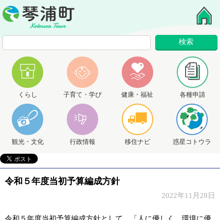
くらし
子育て・学び
健康・福祉
各種申請
観光・文化
行政情報
移住ナビ
惑星コトウラ
令和５年度当初予算編成方針
2022年11月28日
令和５年度当初予算編成方針として、「人に優しく、環境に優