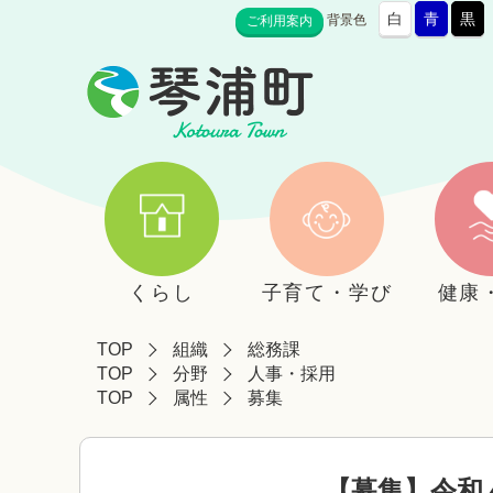
白
青
黒
背景色
ご利用案内
くらし
子育て・学び
健康
TOP
組織
総務課
TOP
分野
人事・採用
TOP
属性
募集
【募集】令和