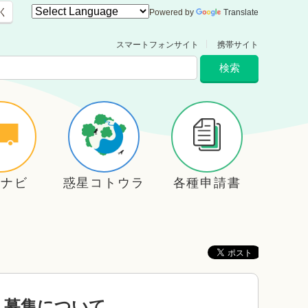
く
Powered by
Translate
スマートフォンサイト
携帯サイト
住ナビ
惑星コトウラ
各種申請書
）募集について