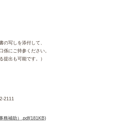
書の写しを添付して、
口係にご持参ください。
る提出も可能です。）
2111
助）.pdf(181KB)