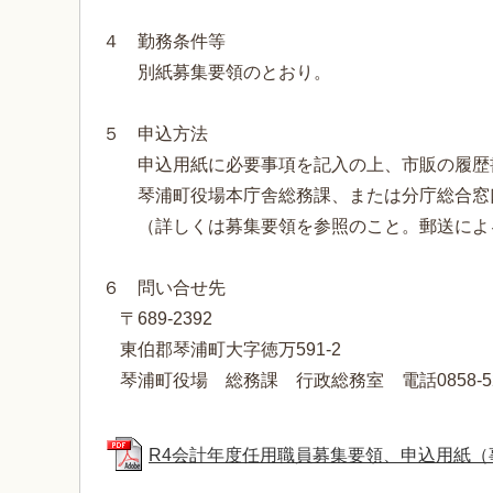
４ 勤務条件等
別紙募集要領のとおり。
５ 申込方法
申込用紙に必要事項を記入の上、市販の履歴
琴浦町役場本庁舎総務課、または分庁総合窓
（詳しくは募集要領を参照のこと。郵送によ
６ 問い合せ先
〒689-2392
東伯郡琴浦町大字徳万591-2
琴浦町役場 総務課 行政総務室 電話0858-52-
R4会計年度任用職員募集要領、申込用紙（事務補