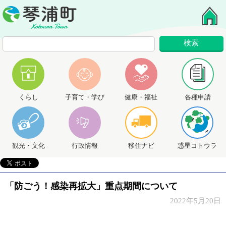
くらし
子育て・学び
健康・福祉
各種申請
観光・文化
行政情報
移住ナビ
惑星コトウラ
「防ごう！感染再拡大」重点期間について
2022年5月20日