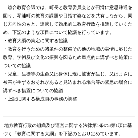
総合教育会議では、町長と教育委員会とが円滑に意思疎通を
図り、琴浦町の教育の課題や目指す姿などを共有しながら、同
じ方向性のもと、連携して効果的に教育行政を推進していくた
め、下記のような項目について協議を行っています。
・教育大綱の策定に関する
協議
・
教育を行うための諸条件の整備その他の地域の実情に応じた
教育、学術及び文化の振興を図るため重点的に講ずべき施策に
ついての協議
・
児童、生徒等の生命又は身体に現に被害が生じ、又はまさに
被害が生ずるおそれがあると見込まれる場合等の緊急の場合に
講ずべき措置についての協議
・
上記に関する構成員の事務の調整
地方教育行政の組織及び運営に関する法律第1条の3第1項に基
づく「教育に関する大綱」を下記のとおり定めています。