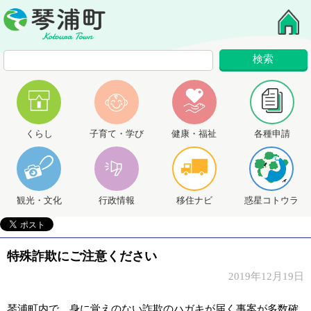
くらし
子育て・学び
健康・福祉
各種申請
観光・文化
行政情報
移住ナビ
惑星コトウラ
特殊詐欺にご注意ください
2019年12月19日
琴浦町内で、身に覚えのない詐欺のハガキが届く事案が多数確