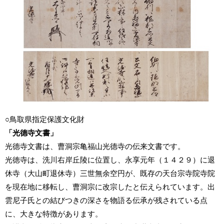
○鳥取県指定保護文化財
「光德寺文書」
光德寺文書は、曹洞宗亀福山光德寺の伝来文書です。
光徳寺は、洗川右岸丘陵に位置し、永享元年（１４２９）に退
休寺（大山町退休寺）三世無余空円が、既存の天台宗寺院寺院
を現在地に移転し、曹洞宗に改宗したと伝えられています。出
雲尼子氏との結びつきの深さを物語る伝承が残されている点
に、大きな特徴があります。