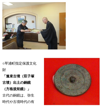
○琴浦町指定保護文化
財
「逢束古墳（双子塚
古墳）出土の銅鏡
（方格規矩鏡）」
古代の銅鏡は、弥生
時代や古墳時代の有