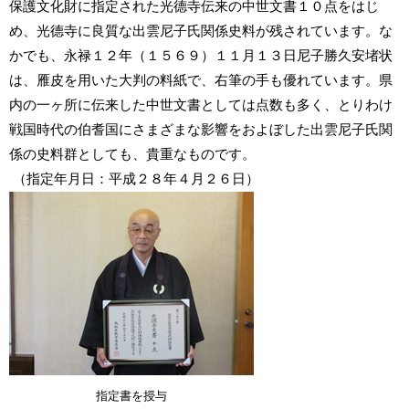
保護文化財に指定された光德寺伝来の中世文書１０点をはじ
め、光德寺に良質な出雲尼子氏関係史料が残されています。な
かでも、永禄１２年（１５６９）１１月１３日尼子勝久安堵状
は、雁皮を用いた大判の料紙で、右筆の手も優れています。県
内の一ヶ所に伝来した中世文書としては点数も多く、とりわけ
戦国時代の伯耆国にさまざまな影響をおよぼした出雲尼子氏関
係の史料群としても、貴重なものです。
（指定年月日：平成２８年４月２６日）
指定書
を
授与