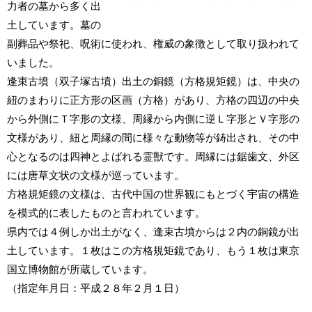
力者の墓から多く出
土しています。墓の
副葬品や祭祀、呪術に使われ、権威の象徴として取り扱われて
いました。
逢束古墳（双子塚古墳）出土の銅鏡（方格規矩鏡）は、中央の
紐のまわりに正方形の区画（方格）があり、方格の四辺の中央
から外側にＴ字形の文様、周縁から内側に逆Ｌ字形とＶ字形の
文様があり、紐と周縁の間に様々な動物等が鋳出され、その中
心となるのは四神とよばれる霊獣です。周縁には鋸歯文、外区
には唐草文状の文様が巡っています。
方格規矩鏡の文様は、古代中国の世界観にもとづく宇宙の構造
を模式的に表したものと言われています。
県内では４例しか出土がなく、逢束古墳からは２内の銅鏡が出
土しています。１枚はこの方格規矩鏡であり、もう１枚は東京
国立博物館が所蔵しています。
（指定年月日：平成２８年２月１日）